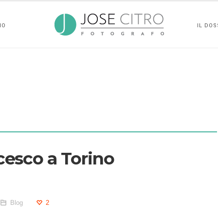
IO
IL DOS
ncesco a Torino
Blog
2